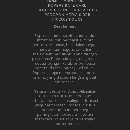
HOME
ABOUT US
POPERS RATE CARD
CONTRIBUTION
CONTACT US
PEDOMAN MEDIA SIBER
PRIVACY POLICY
Disclaimer:
Popers.id memperoleh, menyadur
informasi dari berbagai sumber
berita terpercaya, baik dalam negeri
maupun luar negeri, kemudian
melakukan penulisan ulang dengan
gaya khas Popers.id yang ringan dan
sesuai dengan karakter pembaca
popers.id (anak muda). Selain itu,
Popers.id juga memproduksi konten
orisinal yang disusun langsung oleh
tim redaksi.
Seluruh berita yang dipublikasikan
ditujukan untuk memberikan
hiburan, edukasi, sekaligus informasi
yang bermanfaat. Popers.id turut
berkomitmen mendukung
peningkatan kesadaran literasi
membaca, khususnya di kalangan
generasi muda.