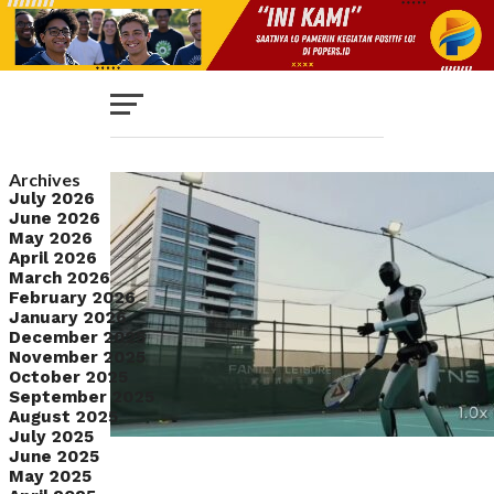
E
All
Archives
July 2026
posts
June 2026
IN
May 2026
K
tagged
April 2026
March 2026
"UBTECH
February 2026
January 2026
CI
Robotics"
C
December 2025
November 2025
October 2025
September 2025
S
SY
August 2025
July 2025
June 2025
May 2025