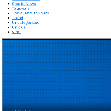
Sports News
Tausyiah
Travel and Tourism
Trend
Uncategorized
Unique
Viral