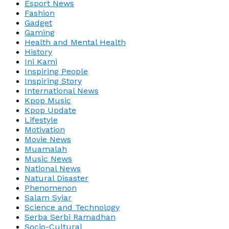
Esport News
Fashion
Gadget
Gaming
Health and Mental Health
History
Ini Kami
Inspiring People
Inspiring Story
International News
Kpop Music
Kpop Update
Lifestyle
Motivation
Movie News
Muamalah
Music News
National News
Natural Disaster
Phenomenon
Salam Syiar
Science and Technology
Serba Serbi Ramadhan
Socio-Cultural