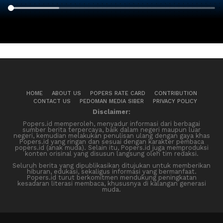
HOME
ABOUT US
POPERS RATE CARD
CONTRIBUTION
CONTACT US
PEDOMAN MEDIA SIBER
PRIVACY POLICY
Disclaimer:
Popers.id memperoleh, menyadur informasi dari berbagai
sumber berita terpercaya, baik dalam negeri maupun luar
negeri, kemudian melakukan penulisan ulang dengan gaya khas
Popers.id yang ringan dan sesuai dengan karakter pembaca
popers.id (anak muda). Selain itu, Popers.id juga memproduksi
konten orisinal yang disusun langsung oleh tim redaksi.
Seluruh berita yang dipublikasikan ditujukan untuk memberikan
hiburan, edukasi, sekaligus informasi yang bermanfaat.
Popers.id turut berkomitmen mendukung peningkatan
kesadaran literasi membaca, khususnya di kalangan generasi
muda.