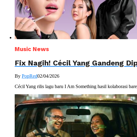
Music News
Fix Nagih! Cécil Yang Gandeng Dip
By
PopRed
02/04/2026
Cécil Yang rilis lagu baru I Am Something hasil kolaborasi bar