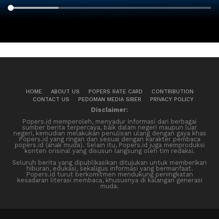
HOME
ABOUT US
POPERS RATE CARD
CONTRIBUTION
CONTACT US
PEDOMAN MEDIA SIBER
PRIVACY POLICY
Disclaimer:
Popers.id memperoleh, menyadur informasi dari berbagai
sumber berita terpercaya, baik dalam negeri maupun luar
negeri, kemudian melakukan penulisan ulang dengan gaya khas
Popers.id yang ringan dan sesuai dengan karakter pembaca
popers.id (anak muda). Selain itu, Popers.id juga memproduksi
konten orisinal yang disusun langsung oleh tim redaksi.
Seluruh berita yang dipublikasikan ditujukan untuk memberikan
hiburan, edukasi, sekaligus informasi yang bermanfaat.
Popers.id turut berkomitmen mendukung peningkatan
kesadaran literasi membaca, khususnya di kalangan generasi
muda.