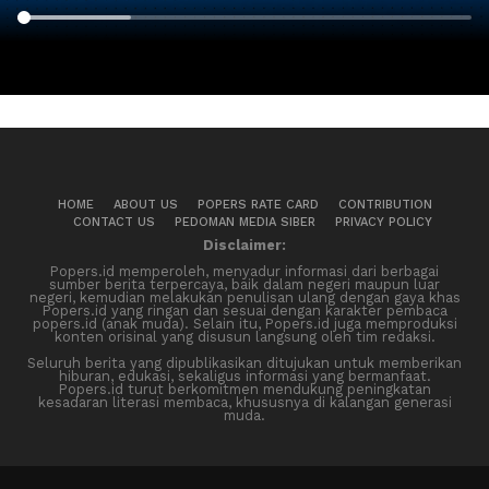
HOME
ABOUT US
POPERS RATE CARD
CONTRIBUTION
CONTACT US
PEDOMAN MEDIA SIBER
PRIVACY POLICY
Disclaimer:
Popers.id memperoleh, menyadur informasi dari berbagai
sumber berita terpercaya, baik dalam negeri maupun luar
negeri, kemudian melakukan penulisan ulang dengan gaya khas
Popers.id yang ringan dan sesuai dengan karakter pembaca
popers.id (anak muda). Selain itu, Popers.id juga memproduksi
konten orisinal yang disusun langsung oleh tim redaksi.
Seluruh berita yang dipublikasikan ditujukan untuk memberikan
hiburan, edukasi, sekaligus informasi yang bermanfaat.
Popers.id turut berkomitmen mendukung peningkatan
kesadaran literasi membaca, khususnya di kalangan generasi
muda.