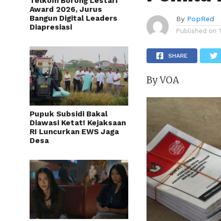
Telkom Borong Lestari
Award 2026, Jurus
Bangun Digital Leaders
By
PopRed
Diapresiasi
Published on
SHARE
By VOA
Pupuk Subsidi Bakal
Diawasi Ketat! Kejaksaan
RI Luncurkan EWS Jaga
Desa