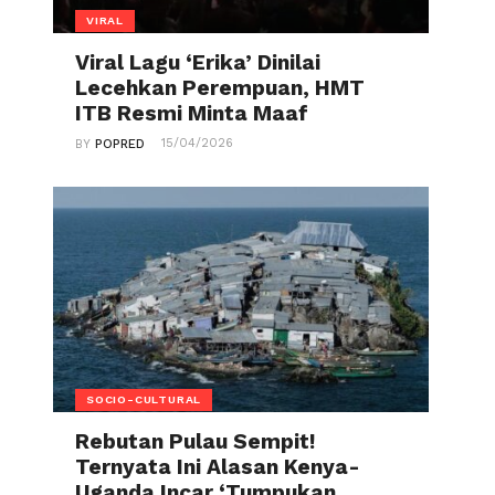
VIRAL
Viral Lagu ‘Erika’ Dinilai
Lecehkan Perempuan, HMT
ITB Resmi Minta Maaf
15/04/2026
BY
POPRED
SOCIO-CULTURAL
Rebutan Pulau Sempit!
Ternyata Ini Alasan Kenya-
Uganda Incar ‘Tumpukan