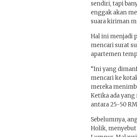
sendiri, tapi ba
enggak akan men
suara kiriman me
Hal ini menjadi
mencari surat su
apartemen tempa
“Ini yang dima
mencari ke kotak
mereka menimbun
Ketika ada yan
antara 25-50 RM
Sebelumnya, an
Holik, menyebut 