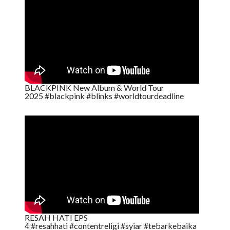
BLACKPINK New Album & World Tour
2025 #blackpink #blinks #worldtourdeadline
RESAH HATI EPS
4 #resahhati #contentreligi #syiar #tebarkebaika