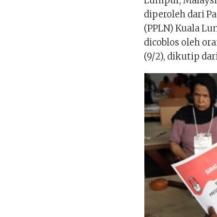
Lumpur, Malaysia
diperoleh dari P
(PPLN) Kuala Lum
dicoblos oleh or
(9/2), dikutip dar