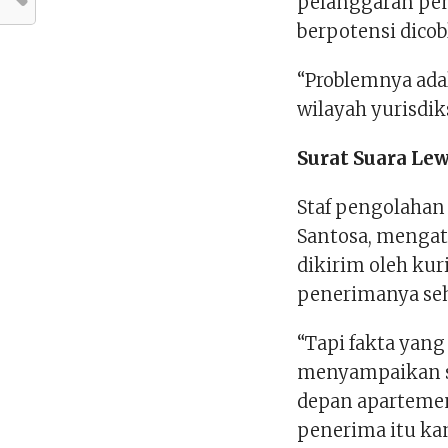
pelanggaran pemi
berpotensi dicob
“Problemnya adal
wilayah yurisdiks
Surat Suara Le
Staf pengolahan
Santosa, mengat
dikirim oleh ku
penerimanya seh
“Tapi fakta yang
menyampaikan su
depan aparteme
penerima itu kan