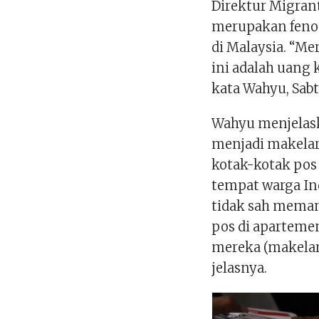
Direktur Migrant
merupakan fenom
di Malaysia. “Me
ini adalah uang 
kata Wahyu, Sabtu
Wahyu menjelas
menjadi makelar
kotak-kotak pos
tempat warga In
tidak sah meman
pos di apartemen
mereka (makelar
jelasnya.