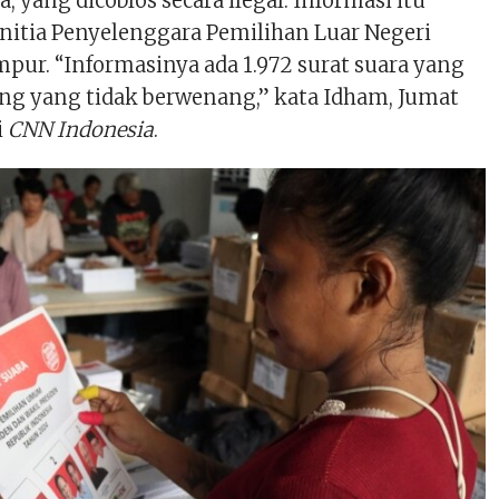
, yang dicoblos secara ilegal. Informasi itu
anitia Penyelenggara Pemilihan Luar Negeri
pur. “Informasinya ada 1.972 surat suara yang
ang yang tidak berwenang,” kata Idham, Jumat
i
CNN Indonesia
.