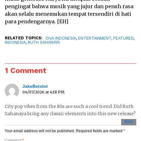
pengingat bahwa musik yang jujur dan penuh rasa
akan selalu menemukan tempat tersendiri di hati
para pendengarnya. [EH]
RELATED TOPICS:
,
,
,
DIVA INDONESIA
ENTERTAINMENT
FEATURED
,
INDONESIA
RUTH SAHANAYA
1 Comment
JakeBetslot
04/07/2026 at 4:18 PM
City pop vibes from the 80s are such a cool trend. Did Ruth
Sahanaya bring any classic elements into this new release?
REPLY
Your email address will not be published.
Required fields are marked
*
Comment
*