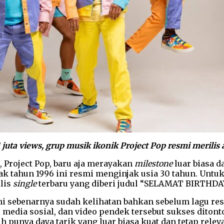
juta views, grup musik ikonik Project Pop resmi merilis
, Project Pop, baru aja merayakan
milestone
luar biasa d
jak tahun 1996 ini resmi menginjak usia 30 tahun. Un
lis
single
terbaru yang diberi judul “SELAMAT BIRTHDA
ni sebenarnya sudah kelihatan bahkan sebelum lagu r
edia sosial, dan video pendek tersebut sukses ditonton
 punya daya tarik yang luar biasa kuat dan tetap releva