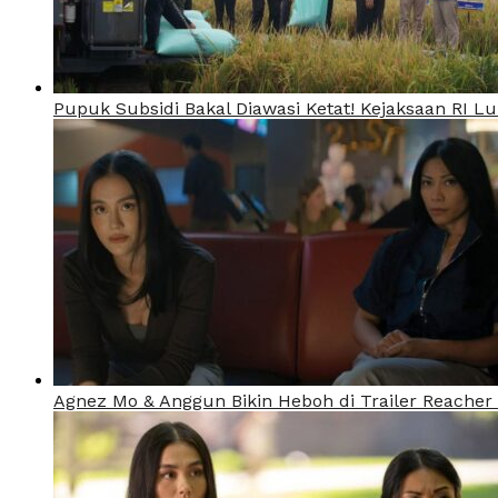
Pupuk Subsidi Bakal Diawasi Ketat! Kejaksaan RI 
Agnez Mo & Anggun Bikin Heboh di Trailer Reacher 