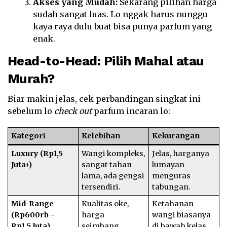
Akses yang Mudah:
Sekarang pilihan harga
sudah sangat luas. Lo nggak harus nunggu
kaya raya dulu buat bisa punya parfum yang
enak.
Head-to-Head: Pilih Mahal atau
Murah?
Biar makin jelas, cek perbandingan singkat ini
sebelum lo
check out
parfum incaran lo:
Kategori
Kelebihan
Kekurangan
Luxury (Rp1,5
Wangi kompleks,
Jelas, harganya
Juta+)
sangat tahan
lumayan
lama, ada gengsi
menguras
tersendiri.
tabungan.
Mid-Range
Kualitas oke,
Ketahanan
(Rp600rb –
harga
wangi biasanya
Rp1,5 Juta)
seimbang.
di bawah kelas