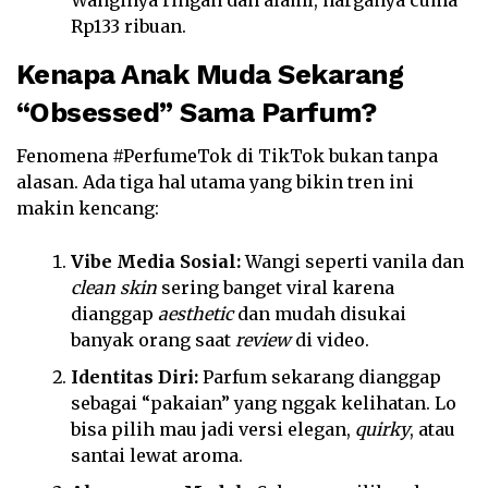
Wanginya ringan dan alami, harganya cuma
Rp133 ribuan.
Kenapa Anak Muda Sekarang
“Obsessed” Sama Parfum?
Fenomena #PerfumeTok di TikTok bukan tanpa
alasan. Ada tiga hal utama yang bikin tren ini
makin kencang:
Vibe Media Sosial:
Wangi seperti vanila dan
clean skin
sering banget viral karena
dianggap
aesthetic
dan mudah disukai
banyak orang saat
review
di video.
Identitas Diri:
Parfum sekarang dianggap
sebagai “pakaian” yang nggak kelihatan. Lo
bisa pilih mau jadi versi elegan,
quirky
, atau
santai lewat aroma.