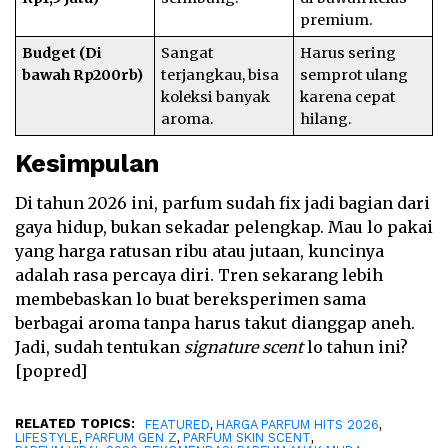
premium.
Budget (Di
Sangat
Harus sering
bawah Rp200rb)
terjangkau, bisa
semprot ulang
koleksi banyak
karena cepat
aroma.
hilang.
Kesimpulan
Di tahun 2026 ini, parfum sudah fix jadi bagian dari
gaya hidup, bukan sekadar pelengkap. Mau lo pakai
yang harga ratusan ribu atau jutaan, kuncinya
adalah rasa percaya diri. Tren sekarang lebih
membebaskan lo buat bereksperimen sama
berbagai aroma tanpa harus takut dianggap aneh.
Jadi, sudah tentukan
signature scent
lo tahun ini?
[popred]
RELATED TOPICS:
,
,
FEATURED
HARGA PARFUM HITS 2026
,
,
,
LIFESTYLE
PARFUM GEN Z
PARFUM SKIN SCENT