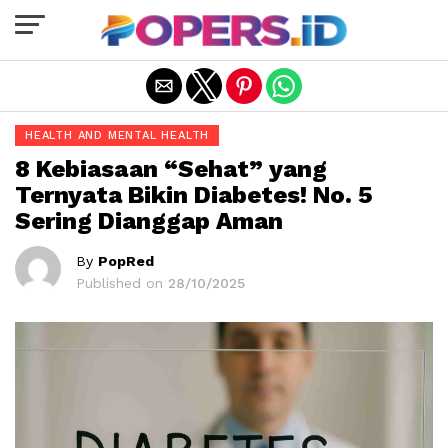
Exit mobile version
HEALTH AND MENTAL HEALTH
8 Kebiasaan “Sehat” yang
Ternyata Bikin Diabetes! No. 5
Sering Dianggap Aman
By
PopRed
Published on
28/10/2025