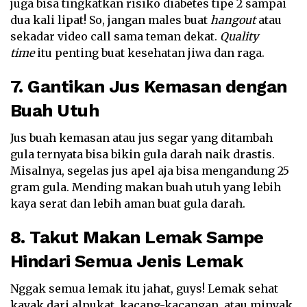
juga bisa tingkatkan risiko diabetes tipe 2 sampai
dua kali lipat! So, jangan males buat
hangout
atau
sekadar video call sama teman dekat.
Quality
time
itu penting buat kesehatan jiwa dan raga.
7. Gantikan Jus Kemasan dengan
Buah Utuh
Jus buah kemasan atau jus segar yang ditambah
gula ternyata bisa bikin gula darah naik drastis.
Misalnya, segelas jus apel aja bisa mengandung 25
gram gula. Mending makan buah utuh yang lebih
kaya serat dan lebih aman buat gula darah.
8. Takut Makan Lemak Sampe
Hindari Semua Jenis Lemak
Nggak semua lemak itu jahat, guys! Lemak sehat
kayak dari alpukat, kacang-kacangan, atau minyak