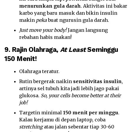
menurunkan gula darah
. Aktivitas ini bakar
karbo yang baru masuk dan bikin insulin
makin
peka
buat ngurusin gula darah.
Just move your body!
Jangan langsung
rebahan habis makan!
9. Rajin Olahraga,
At Least
Seminggu
150 Menit!
Olahraga teratur.
Rutin bergerak naikin
sensitivitas insulin
,
artinya sel tubuh kita jadi lebih jago pakai
glukosa.
So, your cells become better at their
job!
Targetin minimal
150 menit per minggu
.
Kalau kerjamu di depan laptop, coba
stretching
atau jalan sebentar tiap 30-60