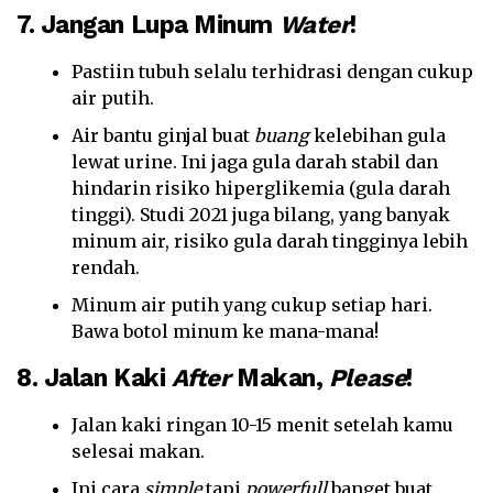
7. Jangan Lupa Minum
Water
!
Pastiin tubuh selalu terhidrasi dengan cukup
air putih.
Air bantu ginjal buat
buang
kelebihan gula
lewat urine. Ini jaga gula darah stabil dan
hindarin risiko hiperglikemia (gula darah
tinggi). Studi 2021 juga bilang, yang banyak
minum air, risiko gula darah tingginya lebih
rendah.
Minum air putih yang cukup setiap hari.
Bawa botol minum ke mana-mana!
8. Jalan Kaki
After
Makan,
Please
!
Jalan kaki ringan 10-15 menit setelah kamu
selesai makan.
Ini cara
simple
tapi
powerfull
banget buat