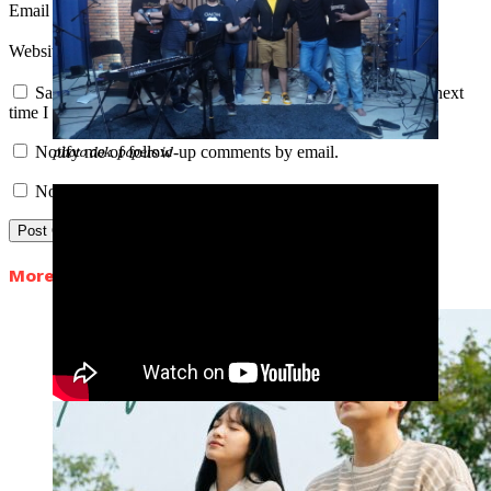
Email
*
Website
Save my name, email, and website in this browser for the next
time I comment.
Notify me of follow-up comments by email.
photo dok. popers.id
Notify me of new posts by email.
More in Music News