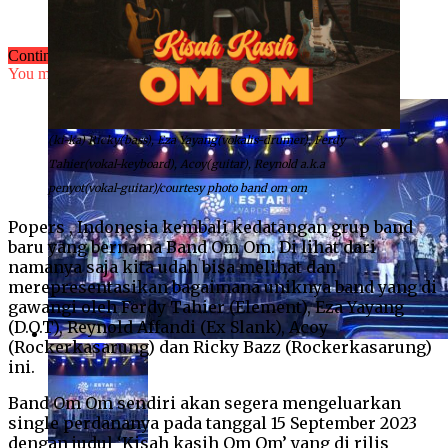
Continue Reading
You may also like...
(ki-ka) Ricky(bass), Eza Yayang(vokalis-drumer), Ferdy
Tahier(vokal-keyboard), Acoy(guitar), Reynold a.k.a
penyot(vokal-guitar)/courtesy photo band om om
Popers , Indonesia kembali kedatangan grup band
baru yang bernama Band Om Om. Di lihat dari
namanya saja kita udah bisa melihat dan
merepresentasikan bagaimana uniknya band yang di
gawangi oleh Ferdy Tahier (Element), Eza Yayang
(D.O.T), Reynold Affandi (Ex Slank), Acoy
(Rockerkasarung) dan Ricky Bazz (Rockerkasarung)
ini.
Band Om Om sendiri akan segera mengeluarkan
single perdananya pada tanggal 15 September 2023
dengan judul ‘Kisah kasih Om Om’ yang di rilis