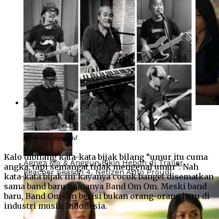
photo dok. popers.id
Kalo dibilang kata-kata bijak bilang “umur itu cuma
Agnez Mo & Anggun Bikin Heboh di Trailer
angka, tapi semangat tidak mengenal umur”. Nah
Reacher Season 4, Netizen Auto Proud!
kata-kata bijak ini kayanya cocok banget disematkan
sama band baru namanya Band Om Om. Meski band
baru, Band Om Om berisi bukan orang-orang baru di
industri musik Indonesia.