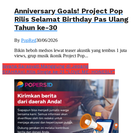
Anniversary Goals! Project Pop
Rilis Selamat Birthday Pas Ulang
Tahun ke-30
By
PopRed
30/06/2026
Bikin heboh medsos lewat teaser akustik yang tembus 1 juta
views, grup musik ikonik Project Pop...
Isyana Sarasvati Manggung di Jepang
SYAHRAVI Rilis Single ke-21 “LOVE ME, HONESLY”