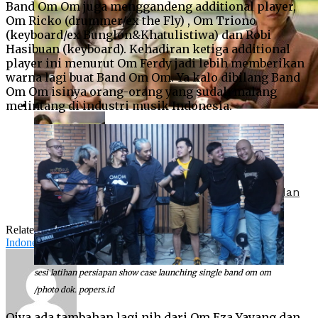
Band Om Om juga menggandeng additional player,
Om Ricko (drummer/ex the Fly) , Om Triono
(keyboard/ex Bunglon&Khatulistiwa) dan Robi
Hasibuan (keyboard). Kehadiran ketiga additional
player ini menurut Om Ferdy jadi lebih memberikan
warna lagi buat Band Om Om. Ya kalo dibilang Band
Om Om isinya orang-orang yang sudah malang
melintang di industri musik Indonesia.
First Look Reacher Season 4 Rilis, Agnez Mo dan
Anggun Tampil Badass Jadi Villain Utama?
Related Topics:
Entertainment
,
Featured
,
Indonesia
,
Musik
Indonesia
,
omom
sesi latihan persiapan show case launching single band om om
/photo dok. popers.id
Oiya ada tambahan lagi nih dari Om Eza Yayang dan