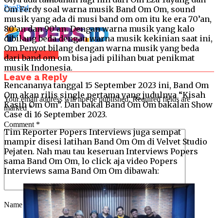
PopRed
Om Ferdy soal warna musik Band Om Om, sound
musik yang ada di musi band om om itu ke era 70’an,
80’an dan 90’an. Dengan warna musik yang kalo
dibilang beda dengan warna musik kekinian saat ini,
Om Penyot bilang dengan warna musik yang beda
Click to comment
dari band om om bisa jadi pilihan buat penikmat
musik Indonesia.
Leave a Reply
Rencananya tanggal 15 September 2023 ini, Band Om
Om akan rilis single pertama yang judulnya “Kisah
Your email address will not be published.
Required fields are
Kasih Om Om”. Dan bakal Band Om Om bakalan Show
marked
*
Case di 16 September 2023.
Comment
*
Tim Reporter Popers Interviews juga sempat
mampir disesi latihan Band Om Om di Velvet Studio
Pejaten. Nah mau tau keseruan Interviews Popers
sama Band Om Om, lo click aja video Popers
Interviews sama Band Om Om dibawah:
Name
*