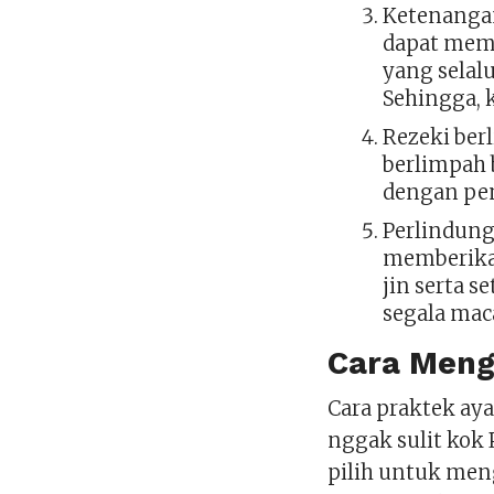
Ketenangan
dapat memb
yang selal
Sehingga, 
Rezeki ber
berlimpah 
dengan pe
Perlindung
memberika
jin serta s
segala ma
Cara Men
Cara praktek ay
nggak sulit kok 
pilih untuk me