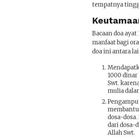
tempatnya tingg
Keutamaan
Bacaan doa ayat
manfaat bagi o
doa ini antara la
Mendapatka
1000 dinar
Swt. karena
mulia dala
Pengampuna
membantu 
dosa-dosa.
dari dosa-
Allah Swt.