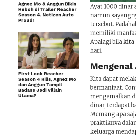
Agnez Mo & Anggun Bikin
Ayat 1000 dinar
Heboh di Trailer Reacher
namun sayangnya
Season 4, Netizen Auto
Proud!
tersebut. Padaha
memiliki manfaa
Apalagi bila ki
hari.
Mengenal 
First Look Reacher
Kita dapat mela
Season 4 Rilis, Agnez Mo
dan Anggun Tampil
bermanfaat. Con
Badass Jadi Villain
mengamalkan do
Utama?
dinar, terdapat 
Memang apa saj
praktiknya dala
keluarga menda