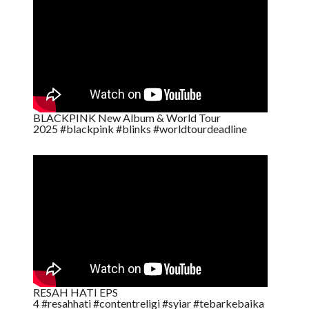
BLACKPINK New Album & World Tour
2025 #blackpink #blinks #worldtourdeadline
RESAH HATI EPS
4 #resahhati #contentreligi #syiar #tebarkebaika