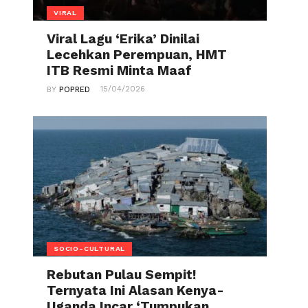
VIRAL
Viral Lagu ‘Erika’ Dinilai
Lecehkan Perempuan, HMT
ITB Resmi Minta Maaf
15/04/2026
BY
POPRED
SOCIO-CULTURAL
Rebutan Pulau Sempit!
Ternyata Ini Alasan Kenya-
Uganda Incar ‘Tumpukan