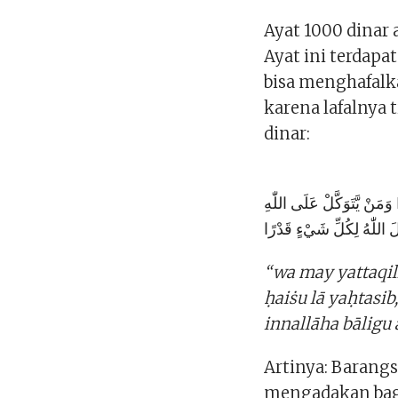
Ayat 1000 dinar 
Ayat ini terdapat
bisa menghafal
karena lafalnya 
dinar:
َمَنْ يَّتَوَكَّلْ عَلَى اللّٰهِ
َ اللّٰهُ لِكُلِّ شَيْءٍ قَدْرًا
“wa may yattaqil
ḥaiṡu lā yaḥtasib
innallāha bāligu a
Artinya: Barangs
mengadakan bagi