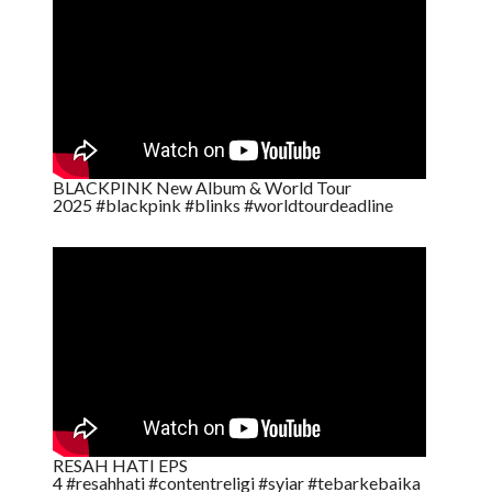
BLACKPINK New Album & World Tour
2025 #blackpink #blinks #worldtourdeadline
RESAH HATI EPS
4 #resahhati #contentreligi #syiar #tebarkebaika