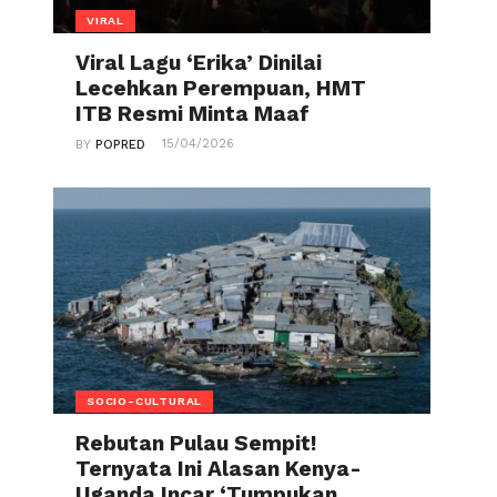
VIRAL
Viral Lagu ‘Erika’ Dinilai
Lecehkan Perempuan, HMT
ITB Resmi Minta Maaf
15/04/2026
BY
POPRED
SOCIO-CULTURAL
Rebutan Pulau Sempit!
Ternyata Ini Alasan Kenya-
Uganda Incar ‘Tumpukan