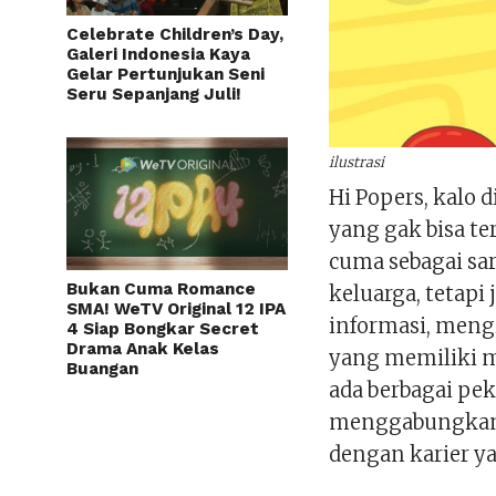
Celebrate Children’s Day,
Galeri Indonesia Kaya
Gelar Pertunjukan Seni
Seru Sepanjang Juli!
ilustrasi
Hi Popers, kalo d
yang gak bisa te
cuma sebagai sa
Bukan Cuma Romance
keluarga, tetapi
SMA! WeTV Original 12 IPA
informasi, meng
4 Siap Bongkar Secret
Drama Anak Kelas
yang memiliki m
Buangan
ada berbagai p
menggabungkan 
dengan karier y