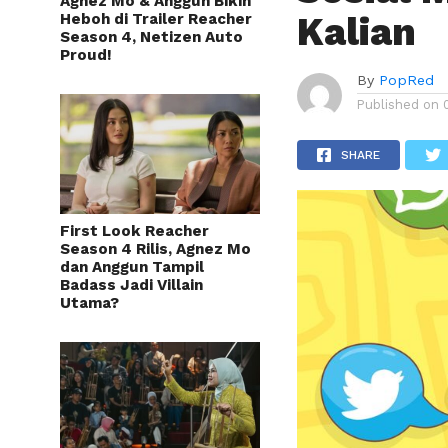
Agnez Mo & Anggun Bikin
Kalian
Heboh di Trailer Reacher
Season 4, Netizen Auto
Proud!
By
PopRed
Published on
SHARE
First Look Reacher
Season 4 Rilis, Agnez Mo
dan Anggun Tampil
Badass Jadi Villain
Utama?