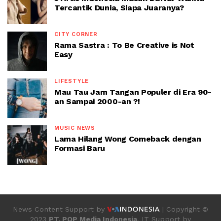
Tercantik Dunia, Siapa Juaranya?
CITY CORNER
Rama Sastra : To Be Creative is Not
Easy
LIFESTYLE
Mau Tau Jam Tangan Populer di Era 90-
an Sampai 2000-an ?!
MUSIC NEWS
Lama Hilang Wong Comeback dengan
Formasi Baru
News Content Support by
| Copyright ©
2023
PT. POP Media Indonesia
, IT Support by