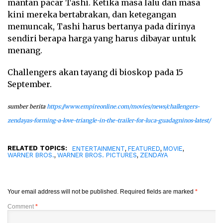
mantan pacar Tashi. Ketika masa lalu dan masa
kini mereka bertabrakan, dan ketegangan
memuncak, Tashi harus bertanya pada dirinya
sendiri berapa harga yang harus dibayar untuk
menang.
Challengers akan tayang di bioskop pada 15
September.
sumber berita
https://www.empireonline.com/movies/news/challengers-
zendayas-forming-a-love-triangle-in-the-trailer-for-luca-guadagninos-latest/
RELATED TOPICS:
,
,
,
ENTERTAINMENT
FEATURED
MOVIE
,
,
WARNER BROS.
WARNER BROS. PICTURES
ZENDAYA
Your email address will not be published.
Required fields are marked
*
Comment
*