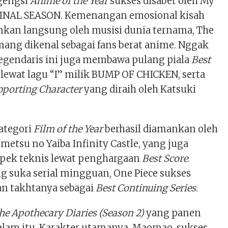
rgengsi
Anime of the Year
sukses disabet oleh My
FINAL SEASON. Kemenangan emosional kisah
kan langsung oleh musisi dunia ternama, The
ang dikenal sebagai fans berat anime. Nggak
 legendaris ini juga membawa pulang piala
Best
lewat lagu “I” milik BUMP OF CHICKEN, serta
pporting Character
yang diraih oleh Katsuki
kategori
Film of the Year
berhasil diamankan oleh
metsu no Yaiba Infinity Castle, yang juga
pek teknis lewat penghargaan
Best Score
.
 suka serial mingguan, One Piece sukses
 takhtanya sebagai
Best Continuing Series
.
he Apothecary Diaries (Season 2)
yang panen
am itu. Karakter utamanya, Maomao, sukses