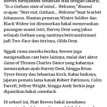
Reeves menyambut Sebastian Stan dengan takarir,
“In a Gotham state of mind… Welcome,”
disusul
ucapan
“Next exit, Gotham… Welcome”
buat Scarlett
Johansson. Mantan pemeran Winter Soldier dan
Black Widow ini dirumorkan bakal memerankan
pasangan suami istri, Harvey Dent sang jaksa
wilayah Gotham yang nantinya bertransformasi
jadi Two-Face dan istrinya, Gilda Dent.
Nggak cuma mereka berdua, Reeves juga
mengenalkan cast baru lainnya, mulai dari aktor
Game of Thrones
Charles Dance yang kabarnya
memerankan ayah Harvey Dent, hingga Brian
Tyree Henry dan Sebastian Koch. Kabar baiknya,
jajaran pemain lama kayak Robert Pattinson, Colin
Farrell, Jeffrey Wright, hingga Andy Serkis juga
dipastikan bakal
comeback
.
Di sekuel ini, Matt Reeves bakal membawa