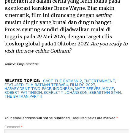
penonton ke dalam cerita yang lebih fokus pada
eksplorasi karakter Bruce Wayne. Biar makin
sinematik, film ini dirancang dengan
setting
musim dingin yang brutal dan dingin banget.
Proses syuting sendiri dijadwalkan mulai di
Inggris pada 29 Mei 2026, dengan target rilis
bioskop global pada 1 Oktober 2027.
Are you ready to
visit the new colder Gotham?
source: Empireonline
RELATED TOPICS:
,
,
CAST THE BATMAN 2
ENTERTAINMENT
,
,
,
FEATURED
FILM BATMAN TERBARU
FILM DC 2027
,
,
,
,
HARVEY DENT TWO-FACE
INDONESIA
MATT REEVES
MOVIE
,
,
,
ROBERT PATTINSON
SCARLETT JOHANSSON
SEBASTIAN STAN
THE BATMAN PART II
Your email address will not be published.
Required fields are marked
*
Comment
*