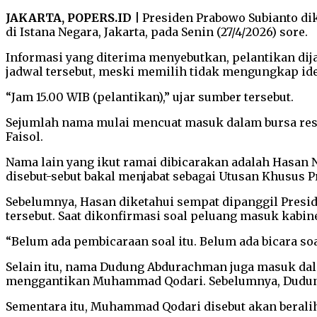
JAKARTA, POPERS.ID |
Presiden Prabowo Subianto di
di Istana Negara, Jakarta, pada Senin (27/4/2026) sore.
Informasi yang diterima menyebutkan, pelantikan dij
jadwal tersebut, meski memilih tidak mengungkap ide
“Jam 15.00 WIB (pelantikan),” ujar sumber tersebut.
Sejumlah nama mulai mencuat masuk dalam bursa resh
Faisol.
Nama lain yang ikut ramai dibicarakan adalah Hasan 
disebut-sebut bakal menjabat sebagai Utusan Khusus 
Sebelumnya, Hasan diketahui sempat dipanggil Presid
tersebut. Saat dikonfirmasi soal peluang masuk kabi
“Belum ada pembicaraan soal itu. Belum ada bicara soal 
Selain itu, nama Dudung Abdurachman juga masuk dalam
menggantikan Muhammad Qodari. Sebelumnya, Dudung 
Sementara itu, Muhammad Qodari disebut akan beral