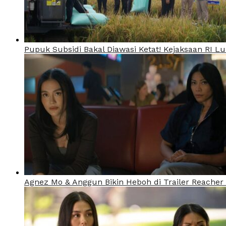
Pupuk Subsidi Bakal Diawasi Ketat! Kejaksaan RI 
Agnez Mo & Anggun Bikin Heboh di Trailer Reacher 