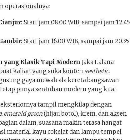
am operasionalnya:
Cianjur:
Start jam 08.00 WIB, sampai jam 12.45
 Gambir:
Start jam 16.00 WIB, sampai jam 20.35
h yang Klasik Tapi Modern
Jaka Lalana
 buat kalian yang suka konten
aesthetic
.
usung gaya mewah ala kereta bangsawan
 tetap punya sentuhan modern yang kuat.
u eksteriornya tampil mengkilap dengan
na
emerald green
(hijau botol), krem, dan aksen
bagian dalam, suasana makin terasa hangat
si material kayu cokelat dan lampu tempel