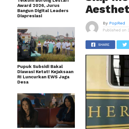
Telkom Borong Lestari
Aesthet
Award 2026, Jurus
Bangun Digital Leaders
Diapresiasi
By
PopRed
Published on
SHARE
Pupuk Subsidi Bakal
Diawasi Ketat! Kejaksaan
RI Luncurkan EWS Jaga
Desa