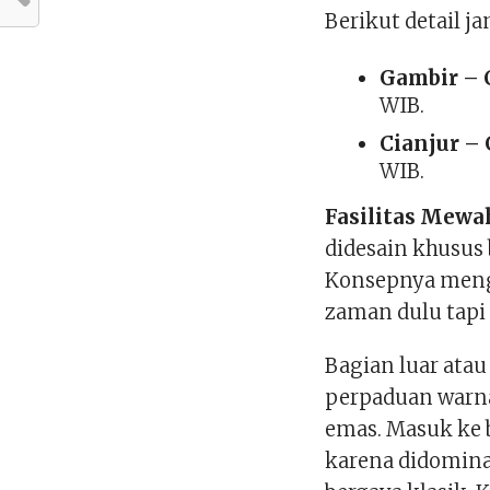
Berikut detail j
Gambir – 
WIB.
Cianjur –
WIB.
Fasilitas Mewa
didesain khusus
Konsepnya meng
zaman dulu tapi
Bagian luar ata
perpaduan war
emas. Masuk ke 
karena didomina