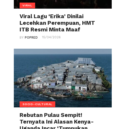
VIRAL
Viral Lagu ‘Erika’ Dinilai
Lecehkan Perempuan, HMT
ITB Resmi Minta Maaf
15/04/2026
BY
POPRED
SOCIO-CULTURAL
Rebutan Pulau Sempit!
Ternyata Ini Alasan Kenya-
Uganda Incar ‘Tumpukan