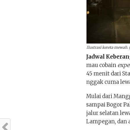
Ilustrasi kereta mewah
Jadwal Kebera
mau cobain
expe
45 menit dari St
nggak cuma lewat 
Mulai dari Mang
sampai Bogor Pal
jalur selatan lew
Lampegan, dan a