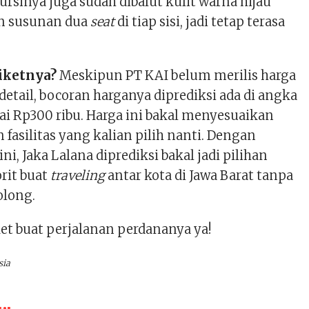
Kursinya juga sudah dibalut kulit warna hijau
n susunan dua
seat
di tiap sisi, jadi tetap terasa
iketnya?
Meskipun PT KAI belum merilis harga
detail, bocoran harganya diprediksi ada di angka
ai Rp300 ribu. Harga ini bakal menyesuaikan
 fasilitas yang kalian pilih nanti. Dengan
 ini, Jaka Lalana diprediksi bakal jadi pilihan
orit buat
traveling
antar kota di Jawa Barat tanpa
olong.
et buat perjalanan perdananya ya!
sia