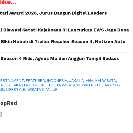
ike...
ari Award 2026, Jurus Bangun Digital Leaders
l Diawasi Ketat! Kejaksaan RI Luncurkan EWS Jaga Desa
Bikin Heboh di Trailer Reacher Season 4, Netizen Auto
 Season 4 Rilis, Agnez Mo dan Anggun Tampil Badass
ERTAINMENT
,
FEATURED
,
INDONESIA
,
JAKA LALANA
,
KAI WISATA
,
ERETA JAKARTA CIANJUR
,
KERETA WISATA MEWAH RUTE JAKARTA-
ASI
,
LIFESTYLE
,
WISATA CIANJUR
PopRed