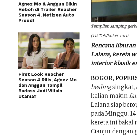
Agnez Mo & Anggun Bikin
Heboh di Trailer Reacher
Season 4, Netizen Auto
Proud!
Tampilan samping gerbo
(TikTok/kuker_mri)
Rencana liburan
Lalana, kereta 
interior klasik e
First Look Reacher
BOGOR, POPERS
Season 4 Rilis, Agnez Mo
dan Anggun Tampil
healing
singkat, 
Badass Jadi Villain
kalian makin
fa
Utama?
Lalana siap ber
pada Minggu, 1
kereta ini baka
Cianjur dengan 