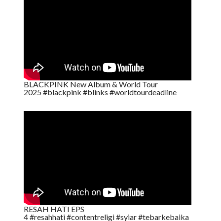
BLACKPINK New Album & World Tour
2025 #blackpink #blinks #worldtourdeadline
RESAH HATI EPS
4 #resahhati #contentreligi #syiar #tebarkebaika