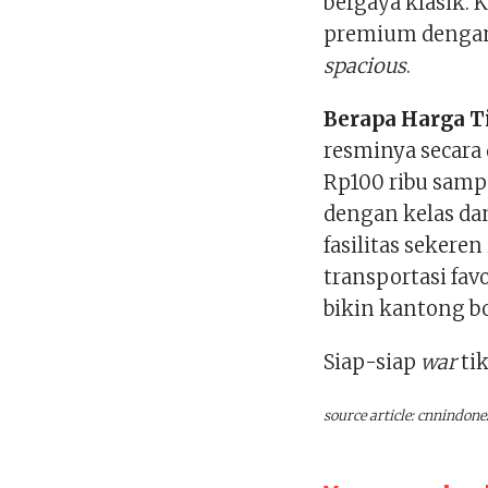
bergaya klasik. 
premium denga
spacious
.
Berapa Harga T
resminya secara 
Rp100 ribu samp
dengan kelas dan
fasilitas sekeren
transportasi fav
bikin kantong b
Siap-siap
war
tik
source article: cnnindone