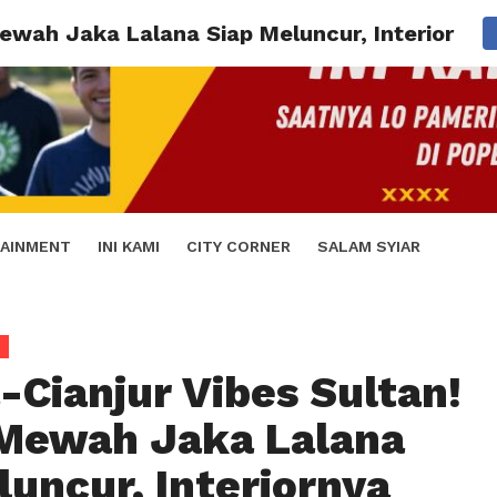
Mewah Jaka Lalana Siap Meluncur, Interiornya
AINMENT
INI KAMI
CITY CORNER
SALAM SYIAR
-Cianjur Vibes Sultan!
Mewah Jaka Lalana
luncur, Interiornya