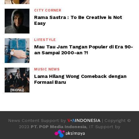
CITY CORNER
Rama Sastra : To Be Creative is Not
Easy
LIFESTYLE
Mau Tau Jam Tangan Populer di Era 90-
an Sampai 2000-an ?!
MUSIC NEWS
Lama Hilang Wong Comeback dengan
Formasi Baru
News Content Support by
| Copyright ©
2023
PT. POP Media Indonesia
, IT Support by