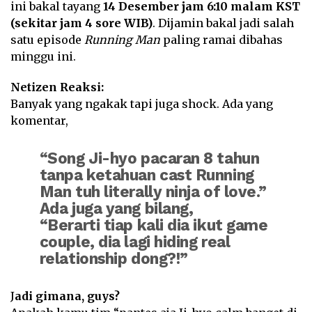
ini bakal tayang
14 Desember jam 6:10 malam KST
(sekitar jam 4 sore WIB)
. Dijamin bakal jadi salah
satu episode
Running Man
paling ramai dibahas
minggu ini.
Netizen Reaksi:
Banyak yang ngakak tapi juga shock. Ada yang
komentar,
“Song Ji-hyo pacaran 8 tahun
tanpa ketahuan cast Running
Man tuh literally ninja of love.”
Ada juga yang bilang,
“Berarti tiap kali dia ikut game
couple, dia lagi hiding real
relationship dong?!”
J
adi gimana, guys?