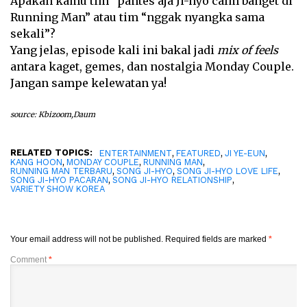
Apakah kamu tim “pantes aja Ji-hyo calm banget di
Running Man” atau tim “nggak nyangka sama
sekali”?
Yang jelas, episode kali ini bakal jadi
mix of feels
antara kaget, gemes, dan nostalgia Monday Couple.
Jangan sampe kelewatan ya!
source: Kbizoom,Daum
RELATED TOPICS:
,
,
,
ENTERTAINMENT
FEATURED
JI YE-EUN
,
,
,
KANG HOON
MONDAY COUPLE
RUNNING MAN
,
,
,
RUNNING MAN TERBARU
SONG JI-HYO
SONG JI-HYO LOVE LIFE
,
,
SONG JI-HYO PACARAN
SONG JI-HYO RELATIONSHIP
VARIETY SHOW KOREA
Your email address will not be published.
Required fields are marked
*
Comment
*