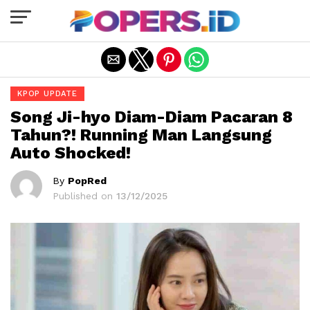
Exit mobile version
KPOP UPDATE
Song Ji-hyo Diam-Diam Pacaran 8
Tahun?! Running Man Langsung
Auto Shocked!
By
PopRed
Published on
13/12/2025