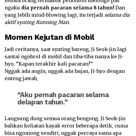
semua orang termasuk penonton melongo pas
ngaku
dia pernah pacaran selama 8 tahun!
Dan
yang lebih mind-blowing lagi, itu terjadi
selama dia
aktif syuting Running Man
.
Momen Kejutan di Mobil
Jadi ceritanya, saat syuting bareng, Ji Seok-jin lagi
santai ngobrol di mobil dan tiba-tiba nanya ke Ji-
hyo, “Kapan terakhir kali pacaran?”
Nggak ada angin, nggak ada hujan, Ji-hyo dengan
enteng jawab,
“Aku pernah pacaran selama
delapan tahun.”
Langsung dong semua orang bengong. Ji Seok-jin
bahkan keliatan kayak error beberapa detik, cuma
bisa ngomong sendiri, nggak percaya sama apa