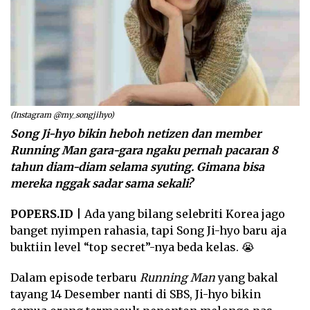
(Instagram @my_songjihyo)
Song Ji-hyo bikin heboh netizen dan member
Running Man gara-gara ngaku pernah pacaran 8
tahun diam-diam selama syuting. Gimana bisa
mereka nggak sadar sama sekali?
POPERS.ID
| Ada yang bilang selebriti Korea jago
banget nyimpen rahasia, tapi Song Ji-hyo baru aja
buktiin level “top secret”-nya beda kelas. 😭
Dalam episode terbaru
Running Man
yang bakal
tayang 14 Desember nanti di SBS, Ji-hyo bikin