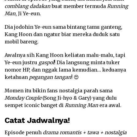
comblang dadakan
buat member termuda
Running
Man
, Ji Ye-eun.
Dia jodohin Ye-eun sama bintang tamu ganteng,
Kang Hoon dan ngatur biar mereka duduk satu
mobil bareng.
Awalnya sih Kang Hoon keliatan malu-malu, tapi
Ye-eun justru
gaspol
! Dia langsung minta tuker
nomor HP, dan nggak lama kemudian… keduanya
ketahuan
pegangan tangan
! 😍
Momen itu bikin fans nostalgia parah sama
Monday Couple
(Song Ji-hyo & Gary) yang dulu
sempet iconic banget di
Running Man
era awal.
Catat Jadwalnya!
Episode penuh
drama romantis + tawa + nostalgia