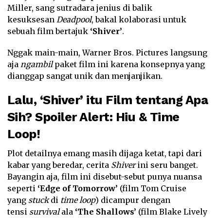
Miller, sang sutradara jenius di balik
kesuksesan
Deadpool
, bakal kolaborasi untuk
sebuah film bertajuk
‘Shiver’
.
Nggak main-main, Warner Bros. Pictures langsung
aja
ngambil
paket film ini karena konsepnya yang
dianggap sangat unik dan menjanjikan.
Lalu, ‘Shiver’ itu Film tentang Apa
Sih? Spoiler Alert: Hiu & Time
Loop!
Plot detailnya emang masih dijaga ketat, tapi dari
kabar yang beredar, cerita
Shiver
ini seru banget.
Bayangin aja, film ini disebut-sebut punya nuansa
seperti
‘Edge of Tomorrow’
(film Tom Cruise
yang
stuck
di
time loop
) dicampur dengan
tensi
survival
ala
‘The Shallows’
(film Blake Lively