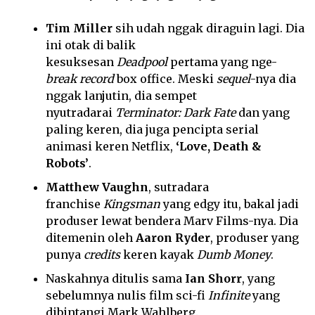
Tim Miller
sih udah nggak diraguin lagi. Dia
ini otak di balik
kesuksesan
Deadpool
pertama yang nge-
break record
box office. Meski
sequel
-nya dia
nggak lanjutin, dia sempet
nyutradarai
Terminator: Dark Fate
dan yang
paling keren, dia juga pencipta serial
animasi keren Netflix,
‘Love, Death &
Robots’
.
Matthew Vaughn
, sutradara
franchise
Kingsman
yang edgy itu, bakal jadi
produser lewat bendera Marv Films-nya. Dia
ditemenin oleh
Aaron Ryder
, produser yang
punya
credits
keren kayak
Dumb Money
.
Naskahnya ditulis sama
Ian Shorr
, yang
sebelumnya nulis film sci-fi
Infinite
yang
dibintangi Mark Wahlberg.