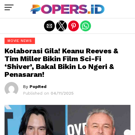
Exit mobile version
MOVIE NEWS
Kolaborasi Gila! Keanu Reeves &
Tim Miller Bikin Film Sci-Fi
‘Shiver’, Bakal Bikin Lo Ngeri &
Penasaran!
By
PopRed
Published on
04/11/2025