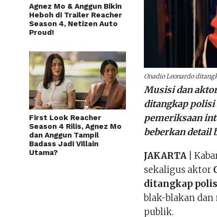
Agnez Mo & Anggun Bikin
Heboh di Trailer Reacher
Season 4, Netizen Auto
Proud!
Onadio Leonardo ditangka
Musisi dan akto
ditangkap polisi 
pemeriksaan inte
First Look Reacher
Season 4 Rilis, Agnez Mo
beberkan detail
dan Anggun Tampil
Badass Jadi Villain
Utama?
JAKARTA
| Kaba
sekaligus aktor
ditangkap polis
blak-blakan dan n
publik.