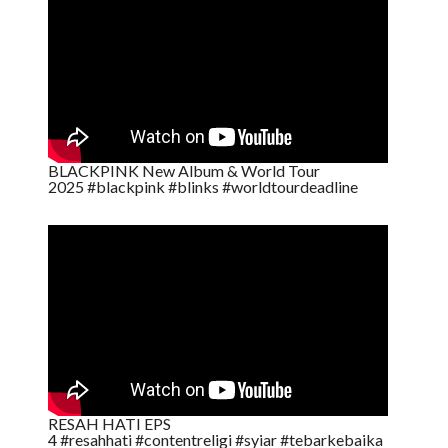
BLACKPINK New Album & World Tour
2025 #blackpink #blinks #worldtourdeadline
RESAH HATI EPS
4 #resahhati #contentreligi #syiar #tebarkebaika