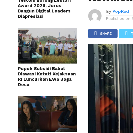
Telkom Borong Lestari
Award 2026, Jurus
Bangun Digital Leaders
By
PopRed
Diapresiasi
Published on
SHARE
Pupuk Subsidi Bakal
Diawasi Ketat! Kejaksaan
RI Luncurkan EWS Jaga
Desa