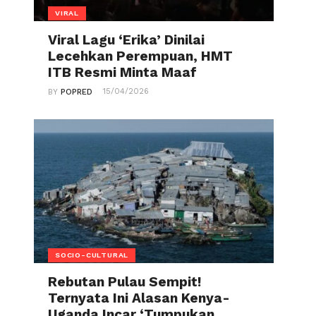
VIRAL
Viral Lagu ‘Erika’ Dinilai
Lecehkan Perempuan, HMT
ITB Resmi Minta Maaf
15/04/2026
BY
POPRED
SOCIO-CULTURAL
Rebutan Pulau Sempit!
Ternyata Ini Alasan Kenya-
Uganda Incar ‘Tumpukan