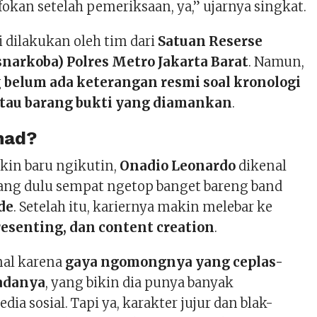
fokan setelah pemeriksaan, ya,” ujarnya singkat.
 dilakukan oleh tim dari
Satuan Reserse
snarkoba) Polres Metro Jakarta Barat
. Namun,
g
belum ada keterangan resmi soal kronologi
tau barang bukti yang diamankan
.
nad?
in baru ngikutin,
Onadio Leonardo
dikenal
yang dulu sempat ngetop banget bareng band
de
. Setelah itu, kariernya makin melebar ke
resenting, dan content creation
.
nal karena
gaya ngomongnya yang ceplas-
 adanya
, yang bikin dia punya banyak
ia sosial. Tapi ya, karakter jujur dan blak-