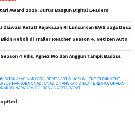
ari Award 2026, Jurus Bangun Digital Leaders
l Diawasi Ketat! Kejaksaan RI Luncurkan EWS Jaga Desa
Bikin Heboh di Trailer Reacher Season 4, Netizen Auto
 Season 4 Rilis, Agnez Mo dan Anggun Tampil Badass
IS DITANGKAP NARKOBA
,
BERITA ARTIS HARI INI
,
ENTERTAINMENT
,
KASUS NARKOBA ONAD
,
ONAD DITANGKAP
,
ONAD TERBARU
,
ONADIO
ONARDO NARKOBA
,
POLRES JAKARTA BARAT
PopRed