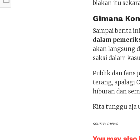
blakan itu sekar
Gimana Kon
Sampai berita in
dalam pemeriks
akan langsung d
saksi dalam kasu
Publik dan fans j
terang, apalagi 
hiburan dan semp
Kita tunggu aja 
source: inews
You may also l