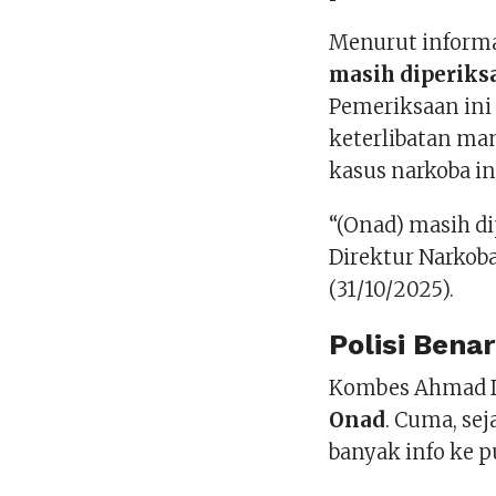
Menurut informas
masih diperiksa
Pemeriksaan ini
keterlibatan man
kasus narkoba in
“(Onad) masih di
Direktur Narkoba
(31/10/2025).
Polisi Ben
Kombes Ahmad D
Onad
. Cuma, se
banyak info ke p