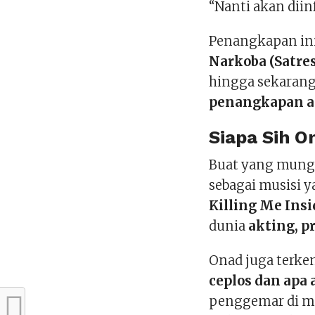
“Nanti akan diin
Penangkapan ini
Narkoba (Satre
hingga sekaran
penangkapan a
Siapa Sih O
Buat yang mungk
sebagai musisi 
Killing Me Insi
dunia
akting, p
Onad juga terke
ceplos dan apa
penggemar di med