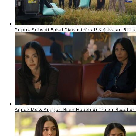
Pupuk Subsidi Bakal Diawasi Ketat! Kejaksaan RI 
Agnez Mo & Anggun Bikin Heboh di Trailer Reacher 