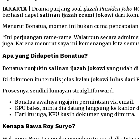
JAKARTA
| Drama panjang soal
ijazah Presiden Joko W
berhasil dapet
salinan ijazah resmi Jokowi
dari Komi
Menurut Bonatua, momen ini bukan cuma pencapaian p
“Ini perjuangan rame-rame. Walaupun secara administ
juga. Karena menurut saya ini kemenangan kita semua,”
Apa yang Didapetin Bonatua?
Bonatua nunjukin
salinan ijazah Jokowi
yang udah di
Di dokumen itu tertulis jelas kalau
Jokowi lulus dari
Prosesnya sendiri lumayan straightforward:
Bonatua awalnya ngajuin permintaan via email.
KPU bales, minta dia datang langsung ke kantor d
Hari itu juga, KPU kasih dokumen yang diminta.
Kenapa Bawa Roy Suryo?
Walaupun Bonatua ngaku pemohon tunggal, dia tetep