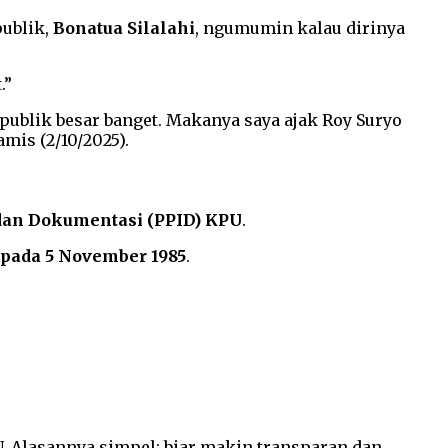
publik,
Bonatua Silalahi
, ngumumin kalau dirinya
.”
publik besar banget. Makanya saya ajak Roy Suryo
mis (2/10/2025).
 dan Dokumentasi (PPID) KPU
.
 pada 5 November 1985
.
. Alasannya simpel: biar makin transparan dan