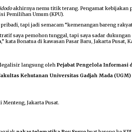
idodo
akhirnya nemu titik terang. Pengamat kebijakan 
si Pemilihan Umum (KPU).
ribadi, tapi jadi semacam “kemenangan bareng rakyat
ratif saya pemohon tunggal, tapi saya sadar dukungan 
 kata Bonatua di kawasan Pasar Baru, Jakarta Pusat, Ka
legalisir langsung oleh
Pejabat Pengelola Informasi
 Fakultas Kehutanan Universitas Gadjah Mada (UGM)
i Menteng, Jakarta Pusat.
 ngajak
pakar telematika Roy Suryo
buat bareng ke KPU