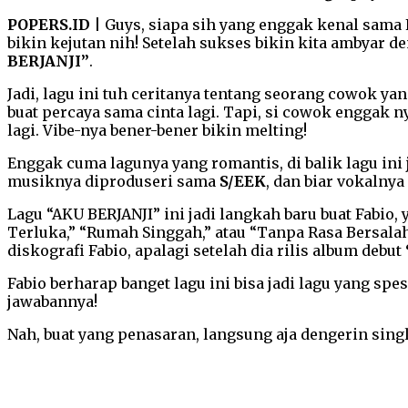
POPERS.ID
| Guys, siapa sih yang enggak kenal sama F
bikin kejutan nih! Setelah sukses bikin kita ambyar d
BERJANJI”
.
Jadi, lagu ini tuh ceritanya tentang seorang cowok ya
buat percaya sama cinta lagi. Tapi, si cowok enggak ny
lagi. Vibe-nya bener-bener bikin melting!
Enggak cuma lagunya yang romantis, di balik lagu ini
musiknya diproduseri sama
S/EEK
, dan biar vokalny
Lagu “AKU BERJANJI” ini jadi langkah baru buat Fabio,
Terluka,” “Rumah Singgah,” atau “Tanpa Rasa Bersalah”
diskografi Fabio, apalagi setelah dia rilis album debut
Fabio berharap banget lagu ini bisa jadi lagu yang sp
jawabannya!
Nah, buat yang penasaran, langsung aja dengerin singl