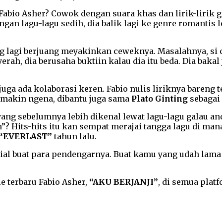
abio Asher? Cowok dengan suara khas dan lirik-lirik gal
engan lagu-lagu sedih, dia balik lagi ke genre romantis
ng lagi berjuang meyakinkan ceweknya. Masalahnya, si c
erah, dia berusaha buktiin kalau dia itu beda. Dia bakal
 juga ada kolaborasi keren. Fabio nulis liriknya baren
a makin ngena, dibantu juga sama
Plato Ginting
sebagai 
 yang sebelumnya lebih dikenal lewat lagu-lagu galau a
? Hits-hits itu kan sempat merajai tangga lagu di mana-
“EVERLAST”
tahun lalu.
esial buat para pendengarnya. Buat kamu yang udah lama 
e terbaru Fabio Asher,
“AKU BERJANJI”
, di semua plat