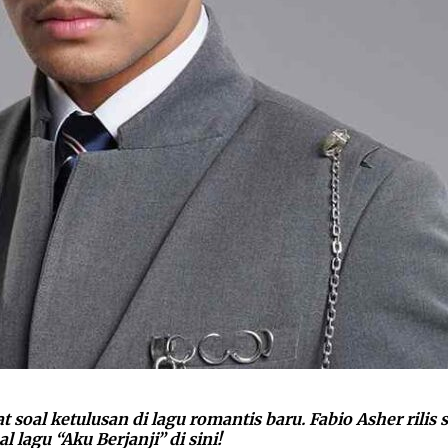
soal ketulusan di lagu romantis baru. Fabio Asher rilis si
 lagu “Aku Berjanji” di sini!