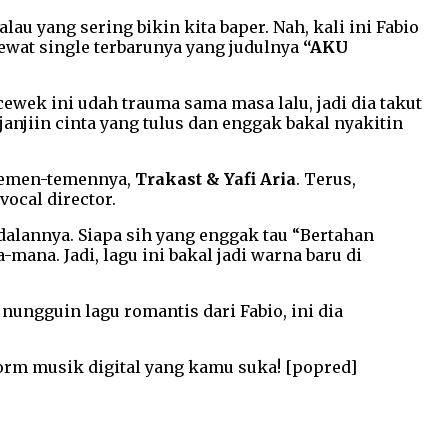
au yang sering bikin kita baper. Nah, kali ini Fabio
 lewat single terbarunya yang judulnya
“AKU
ewek ini udah trauma sama masa lalu, jadi dia takut
 janjiin cinta yang tulus dan enggak bakal nyakitin
g temen-temennya,
Trakast & Yafi Aria
. Terus,
vocal director.
ndalannya. Siapa sih yang enggak tau “Bertahan
mana. Jadi, lagu ini bakal jadi warna baru di
nungguin lagu romantis dari Fabio, ini dia
form musik digital yang kamu suka! [popred]