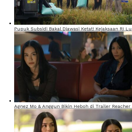
Pupuk Subsidi Bakal Diawasi Ketat! Kejaksaan RI 
Agnez Mo & Anggun Bikin Heboh di Trailer Reacher 