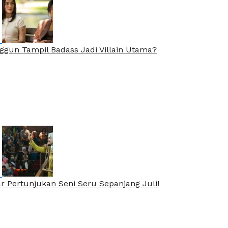
nggun Tampil Badass Jadi Villain Utama?
ar Pertunjukan Seni Seru Sepanjang Juli!