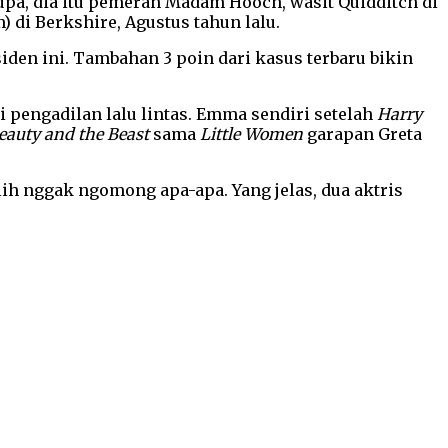
upa, dia itu pemeran Madam Hooch, wasit Quidditch di
 di Berkshire, Agustus tahun lalu.
en ini. Tambahan 3 poin dari kasus terbaru bikin
 di pengadilan lalu lintas. Emma sendiri setelah
Harry
eauty and the Beast
sama
Little Women
garapan Greta
h nggak ngomong apa-apa. Yang jelas, dua aktris