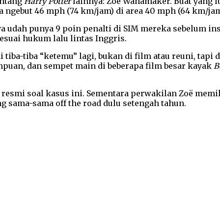
intang
Harry Potter
lainnya: Zoë Wanamaker. Buat yang l
 ngebut 46 mph (74 km/jam) di area 40 mph (64 km/jam)
dah punya 9 poin penalti di SIM mereka sebelum insid
suai hukum lalu lintas Inggris.
i tiba-tiba “ketemu” lagi, bukan di film atau reuni, tapi
mpuan, dan sempet main di beberapa film besar kayak
B
esmi soal kasus ini. Sementara perwakilan Zoë memili
g sama-sama off the road dulu setengah tahun.