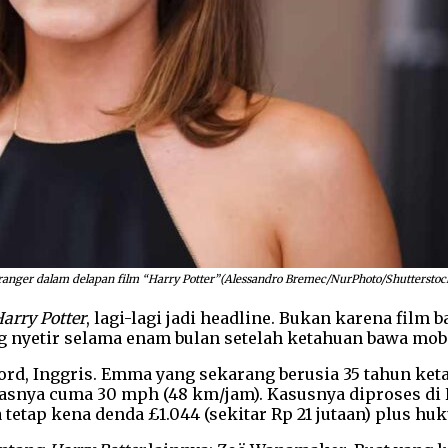
ger dalam delapan film “Harry Potter”(Alessandro Bremec/NurPhoto/Shutterstoc
arry Potter
, lagi-lagi jadi headline. Bukan karena film 
ang nyetir selama enam bulan setelah ketahuan bawa mob
Oxford, Inggris. Emma yang sekarang berusia 35 tahun k
atasnya cuma 30 mph (48 km/jam). Kasusnya diproses di
 tetap kena denda £1.044 (sekitar Rp 21 jutaan) plus h