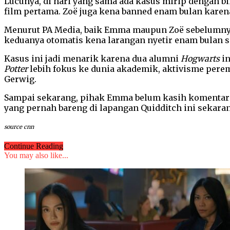
Lucunya, di hari yang sama ada kasus mirip dengan b
film pertama. Zoë juga kena banned enam bulan karena
Menurut PA Media, baik Emma maupun Zoë sebelumnya u
keduanya otomatis kena larangan nyetir enam bulan se
Kasus ini jadi menarik karena dua alumni
Hogwarts
in
Potter
lebih fokus ke dunia akademik, aktivisme pere
Gerwig.
Sampai sekarang, pihak Emma belum kasih komentar r
yang pernah bareng di lapangan Quidditch ini sekaran
source cnn
Continue Reading
You may also like...