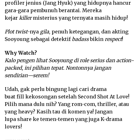
profiler jenius (Jang Hyuk) yang hidupnya hancur
gara-gara pembunuh berantai. Mereka
kejar
killer
misterius yang ternyata masih hidup!
Plot twist
-nya
gila
, penuh ketegangan, dan akting
Sooyoung sebagai detektif
badass
bikin
respect
!
Why Watch?
Kalo pengen lihat Sooyoung di role serius dan action-
packed, ini pilihan tepat. Nontonnya jangan
sendirian—serem!
Udah, gak perlu bingung lagi cari drama
buat fill kekosongan setelah Second Shot At Love!
Pilih mana dulu nih? Yang rom-com, thriller, atau
yang heavy? Kasih tau di komen ya! Jangan
lupa share ke temen-temen yang juga K-drama
lovers!