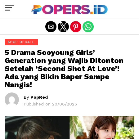
Exit mobile version
KPOP UPDATE
5 Drama Sooyoung Girls’
Generation yang Wajib Ditonton
Setelah ‘Second Shot At Love’!
Ada yang Bikin Baper Sampe
Nangis!
By
PopRed
Published on
29/06/2025