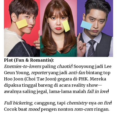
Plot (Fun & Romantis):
Enemies-to-lovers
paling
chaotic
! Sooyoung jadi Lee
Geun Young,
reporter
yang jadi
anti-fan
bintang top
Hoo Joon (Choi Tae Joon) gegara di-PHK. Mereka
dipaksa tinggal bareng di acara reality show—
awalnya saling jegal, lama-lama malah
fall in love
!
Full bickering
, canggung, tapi
chemistry
-nya
on fire
!
Cocok buat
mood
pengen nonton
rom-com
ringan.