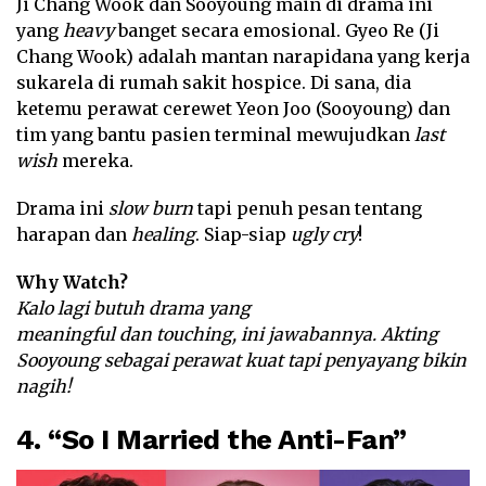
Ji Chang Wook dan Sooyoung main di drama ini
yang
heavy
banget secara emosional. Gyeo Re (Ji
Chang Wook) adalah mantan narapidana yang kerja
sukarela di rumah sakit hospice. Di sana, dia
ketemu perawat cerewet Yeon Joo (Sooyoung) dan
tim yang bantu pasien terminal mewujudkan
last
wish
mereka.
Drama ini
slow burn
tapi penuh pesan tentang
harapan dan
healing
. Siap-siap
ugly cry
!
Why Watch?
Kalo lagi butuh drama yang
meaningful dan touching, ini jawabannya. Akting
Sooyoung sebagai perawat kuat tapi penyayang bikin
nagih!
4. “So I Married the Anti-Fan”