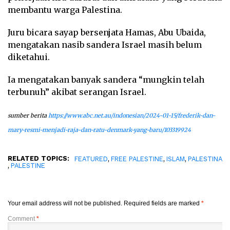
membantu warga Palestina.
Juru bicara sayap bersenjata Hamas, Abu Ubaida,
mengatakan nasib sandera Israel masih belum
diketahui.
Ia mengatakan banyak sandera “mungkin telah
terbunuh” akibat serangan Israel.
sumber berita
https://www.abc.net.au/indonesian/2024-01-15/frederik-dan-
mary-resmi-menjadi-raja-dan-ratu-denmark-yang-baru/103319924
RELATED TOPICS:
,
,
,
FEATURED
FREE PALESTINE
ISLAM
PALESTINA
,
PALESTINE
Your email address will not be published.
Required fields are marked
*
Comment
*