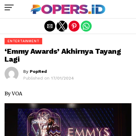
Exit mobile version
ENTERTAINMENT
‘Emmy Awards’ Akhirnya Tayang
Lagi
By
PopRed
Published on
17/01/2024
By VOA