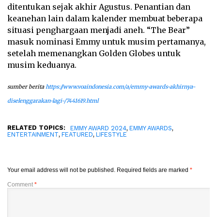
ditentukan sejak akhir Agustus. Penantian dan
keanehan lain dalam kalender membuat beberapa
situasi penghargaan menjadi aneh. “The Bear”
masuk nominasi Emmy untuk musim pertamanya,
setelah memenangkan Golden Globes untuk
musim keduanya.
sumber berita
https://www.voaindonesia.com/a/emmy-awards-akhirnya-
diselenggarakan-lagi-/7441619.html
RELATED TOPICS:
,
,
EMMY AWARD 2024
EMMY AWARDS
,
,
ENTERTAINMENT
FEATURED
LIFESTYLE
Your email address will not be published.
Required fields are marked
*
Comment
*