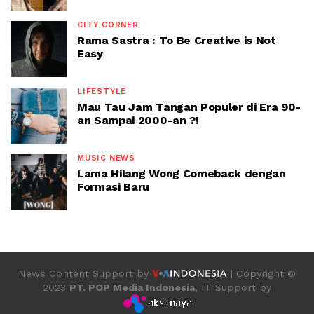
CITY CORNER
Rama Sastra : To Be Creative is Not
Easy
LIFESTYLE
Mau Tau Jam Tangan Populer di Era 90-
an Sampai 2000-an ?!
MUSIC NEWS
Lama Hilang Wong Comeback dengan
Formasi Baru
News Content Support by
| Copyright ©
2023
PT. POP Media Indonesia
, IT Support by