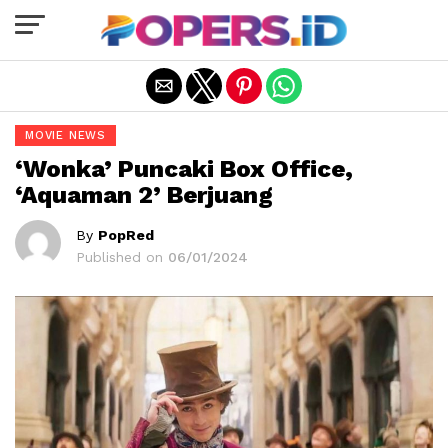
Exit mobile version
MOVIE NEWS
‘Wonka’ Puncaki Box Office,
‘Aquaman 2’ Berjuang
By
PopRed
Published on
06/01/2024