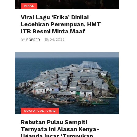
VIRAL
Viral Lagu ‘Erika’ Dinilai
Lecehkan Perempuan, HMT
ITB Resmi Minta Maaf
15/04/2026
BY
POPRED
SOCIO-CULTURAL
Rebutan Pulau Sempit!
Ternyata Ini Alasan Kenya-
Uganda Incar ‘Tumpukan