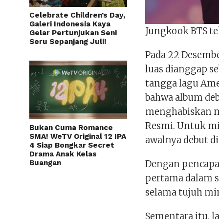
Celebrate Children’s Day,
Galeri Indonesia Kaya
Jungkook BTS tel
Gelar Pertunjukan Seni
Seru Sepanjang Juli!
Pada 22 Desember
luas dianggap se
tangga lagu Ame
bahwa album deb
menghabiskan mi
Resmi. Untuk m
Bukan Cuma Romance
SMA! WeTV Original 12 IPA
awalnya debut di 
4 Siap Bongkar Secret
Drama Anak Kelas
Dengan pencapaia
Buangan
pertama dalam 
selama tujuh min
Sementara itu, 