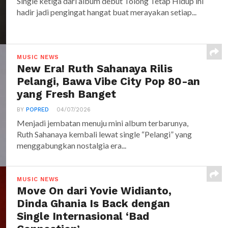
Single ketiga dari album debut Tolong Tetap Hidup ini
hadir jadi pengingat hangat buat merayakan setiap...
MUSIC NEWS
New Era! Ruth Sahanaya Rilis
Pelangi, Bawa Vibe City Pop 80-an
yang Fresh Banget
BY
POPRED
04/07/2026
Menjadi jembatan menuju mini album terbarunya,
Ruth Sahanaya kembali lewat single “Pelangi” yang
menggabungkan nostalgia era...
MUSIC NEWS
Move On dari Yovie Widianto,
Dinda Ghania Is Back dengan
Single Internasional ‘Bad