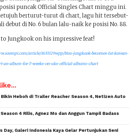
posisi puncak Official Singles Chart minggu ini.
ujuh berturut-turut di chart, lagu hit tersebut-
 debut di No. 6 bulan lalu-naik ke posisi No. 88.
to Jungkook on his impressive feat!
ww.soompi.com/article/1633329wpp/btss-jungkook-becomes-1st-korean-
art-an-album-for-7-weeks-on-uks-official-albums-chart
ike...
Bikin Heboh di Trailer Reacher Season 4, Netizen Auto
 Season 4 Rilis, Agnez Mo dan Anggun Tampil Badass
s Day, Galeri Indonesia Kaya Gelar Pertunjukan Seni