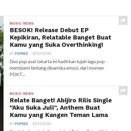
MUSIC NEWS
BESOK! Release Debut EP
Kepikiran, Relatable Banget Buat
Kamu yang Suka Overthinking!
BY
POPRED
21/07/2026
Duo pop asal Jakarta ini hadirkan tujuh lagu pop
membumi tentang dinamika emosi, dari momen
PDKT...
MUSIC NEWS
Relate Banget! Abijiro Rilis Single
“Aku Suka Juli”, Anthem Buat
Kamu yang Kangen Teman Lama
BY
POPRED
21/07/2026