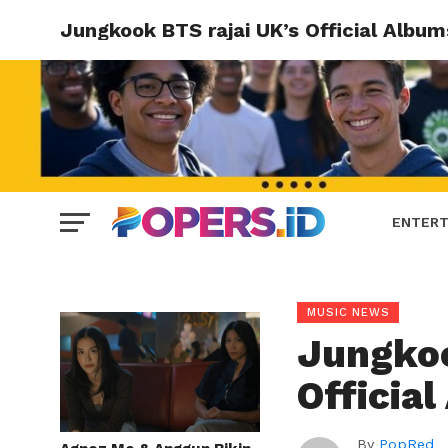
Jungkook BTS rajai UK’s Official Album
ENTERT
MUSIC NEWS
Jungkoo
Officia
By
PopRed