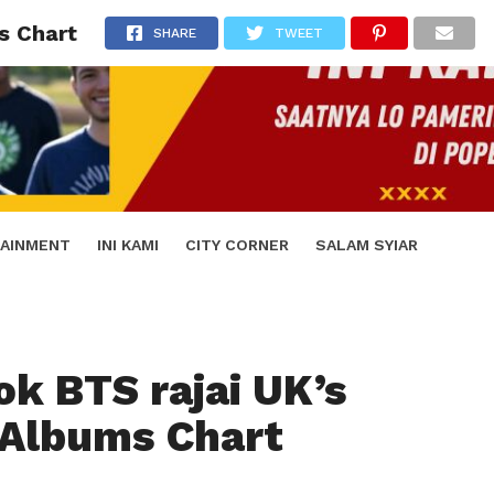
s Chart
SHARE
TWEET
AINMENT
INI KAMI
CITY CORNER
SALAM SYIAR
k BTS rajai UK’s
l Albums Chart