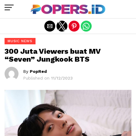
Exit mobile version
MUSIC NEWS
300 Juta Viewers buat MV
“Seven” Jungkook BTS
By
PopRed
Published on
11/12/2023