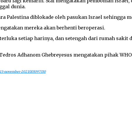
 baru lagi kemarin. Staf mengatakan pemboman Israel,
ggal dunia.
ra Palestina diblokade oleh pasukan Israel sehingga 
mengatakan mereka akan berhenti beroperasi.
luka setiap harinya, dan setengah dari rumah sakit di
) Tedros Adhanom Ghebreyesus mengatakan pihak WHO 
n-13-november-2023/103097330