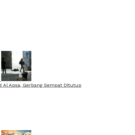
jid Al Aqsa, Gerbang Sempat Ditutup