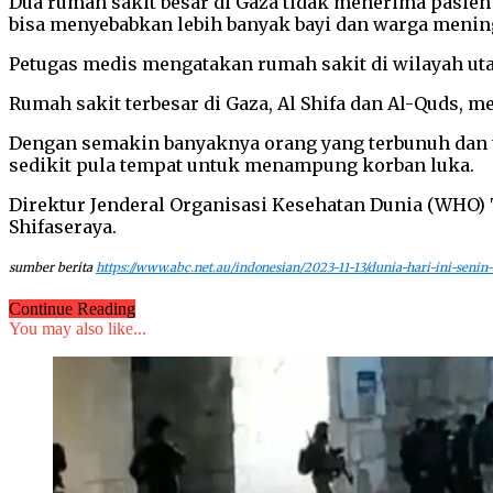
Dua rumah sakit besar di Gaza tidak menerima pasien
bisa menyebabkan lebih banyak bayi dan warga menin
Petugas medis mengatakan rumah sakit di wilayah uta
Rumah sakit terbesar di Gaza, Al Shifa dan Al-Quds, 
Dengan semakin banyaknya orang yang terbunuh dan ter
sedikit pula tempat untuk menampung korban luka.
Direktur Jenderal Organisasi Kesehatan Dunia (WHO
Shifaseraya.
sumber berita
https://www.abc.net.au/indonesian/2023-11-13/dunia-hari-ini-seni
Continue Reading
You may also like...