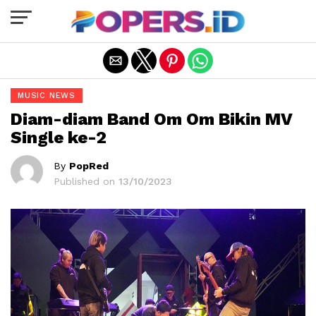
Exit mobile version
MUSIC NEWS
Diam-diam Band Om Om Bikin MV
Single ke-2
By
PopRed
Published on
13/10/2023