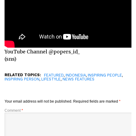
YouTube Channel @popers_id_
(sns)
RELATED TOPICS:
,
,
,
FEATURED
INDONESIA
INSPIRING PEOPLE
,
,
INSPIRING PERSON
LIFESTYLE
NEWS FEATURES
Your email address will not be published.
Required fields are marked
*
Comment
*