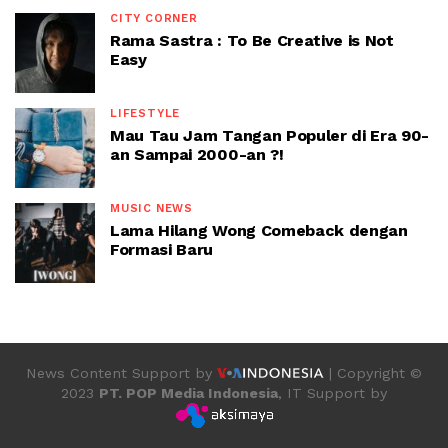
CITY CORNER
Rama Sastra : To Be Creative is Not
Easy
LIFESTYLE
Mau Tau Jam Tangan Populer di Era 90-
an Sampai 2000-an ?!
MUSIC NEWS
Lama Hilang Wong Comeback dengan
Formasi Baru
News Content Support by
| Copyright ©
2023
PT. POP Media Indonesia
, IT Support by